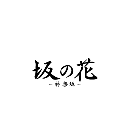
ブログ
2018.12.18
今週のお花が届きました！（12月18
日）
神楽坂は「坂の花」より、今週のお花をお届けします
～！