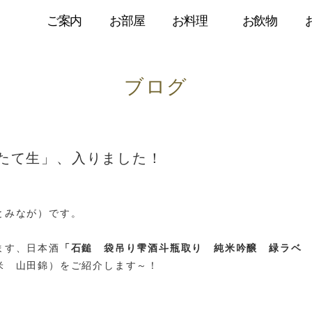
ご案内
お部屋
お料理
お飲物
ブログ
たて生」、入りました！
とみなが）です。
ます、日本酒
「石鎚 袋吊り雫酒斗瓶取り 純米吟醸 緑ラベ
米 山田錦）をご紹介します～！