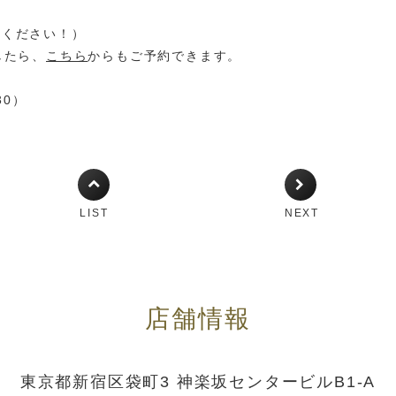
電話ください！）
したら、
こちら
からもご予約できます。
30）
LIST
NEXT
店舗情報
東京都新宿区袋町3 神楽坂センタービルB1-A