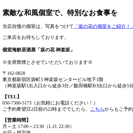
素敵な和風個室で、特別なお食事を
当店自慢の個室は、写真をつけて
「坂の花の個室をご紹介！
ご来店をお待ちしております。
個室海鮮居酒屋「坂の花 神楽坂」
※全席禁煙とさせていただいております※
〒162-0828
東京都新宿区袋町3 神楽坂センタービル地下1階
（神楽坂駅1出入口から徒歩3分／飯田橋駅B3出口から徒歩5
【TEL】
050-7300-5173（お気軽にお電話ください！）
ご予約希望日2日前の22時まででしたら、
こちら
からもご予約
【営業時間】
月～土 17:00～23:30（L.O. 22:30）
※日・祝定休