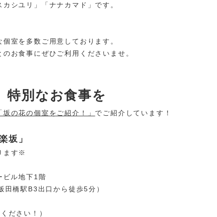
スカシユリ」「ナナカマド」です。
な個室を多数ご用意しております。
とのお食事にぜひご利用くださいませ。
、特別なお食事を
「坂の花の個室をご紹介！」
でご紹介しています！
神楽坂」
ります※
ービル地下1階
飯田橋駅B3出口から徒歩5分）
電話ください！）