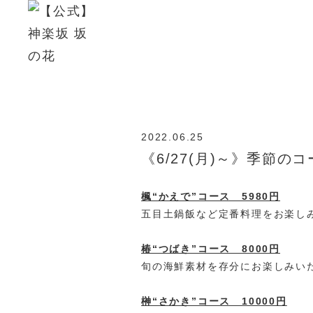
2022.06.25
《6/27(月)～》季節
楓“かえで”コース 5980円
五目土鍋飯など定番料理をお楽し
椿“つばき”コース 8000円
旬の海鮮素材を存分にお楽しみい
榊“さかき”コース 10000円