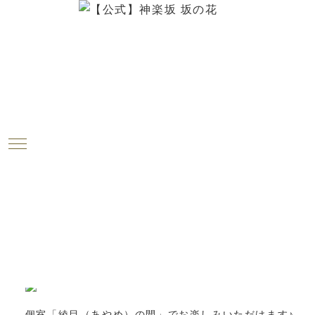
ブログ
2018.04.10
今週のお花が届きました！（4月10
日）
神楽坂は「坂の花」より、今週のお花をお届けします
～！
個室「綾目（あやめ）の間」でお楽しみいただけます♪