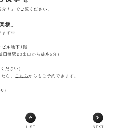
紹介！」
でご覧ください。
神楽坂」
ります※
ービル地下1階
飯田橋駅B3出口から徒歩5分）
電話ください）
したら、
こちら
からもご予約できます。
30）
LIST
NEXT