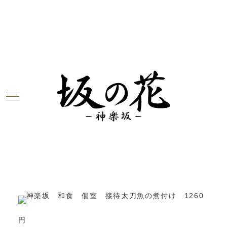
ブログ
2018.10.23
本日のおすすめ「太刀魚の煮付け」
こんにちは！坂の花料理長の佐山です。
本日のおすすめメニューから「
太刀魚の煮付け
」をご
紹介します。
太刀魚の煮付け 1260
円