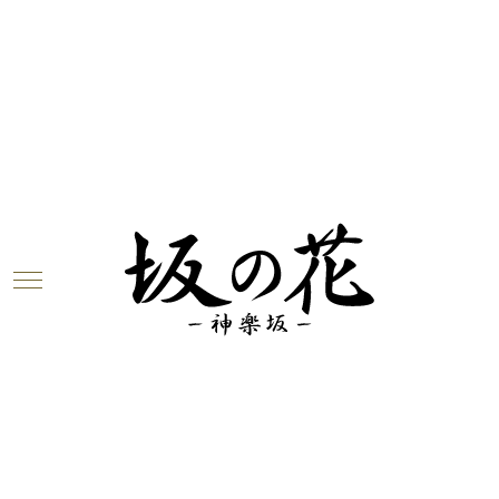
ブログ
2018.09.25
今週のお花が届きました！（9月25
日）
神楽坂は「坂の花」より、今週のお花をお届けします
～！