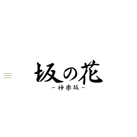
ブログ
2018.07.28
「ビキニ娘」、入りました！
こんにちは！坂の花店長の富永（とみなが）です。
本日から当店でお楽しみいただけます、日本酒
「豊
盃 ビキニ娘 純米」
（青森・美郷錦）をご紹介しま
す～！