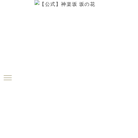
ブログ
2018.06.26
今週のお花が届きました！（6月26
日）
神楽坂は「坂の花」より、今週のお花をお届けします
～！