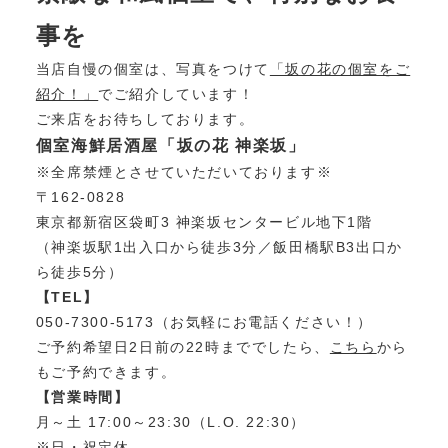
事を
当店自慢の個室は、写真をつけて
「坂の花の個室をご
紹介！」
でご紹介しています！
ご来店をお待ちしております。
個室海鮮居酒屋「坂の花 神楽坂」
※全席禁煙とさせていただいております※
〒162-0828
東京都新宿区袋町3 神楽坂センタービル地下1階
（神楽坂駅1出入口から徒歩3分／飯田橋駅B3出口か
ら徒歩5分）
【TEL】
050-7300-5173（お気軽にお電話ください！）
ご予約希望日2日前の22時まででしたら、
こちら
から
もご予約できます。
【営業時間】
月～土 17:00～23:30（L.O. 22:30）
※日・祝定休