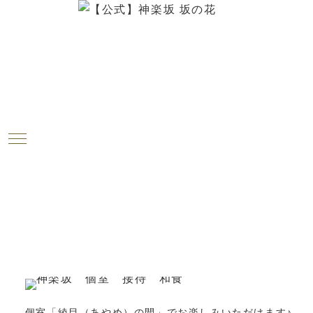
ブログ
2018.05.22
今週のお花が届きました！（5月22
日）
神楽坂は「坂の花」より、今週のお花をお届けします
～！
個室「綾目（あやめ）の間」でお楽しみいただけます♪